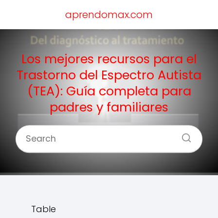
aprendomax.com
Los mejores recursos para el
Trastorno del Espectro Autista
(TEA): Guía completa para
padres y familiares
Table