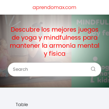
aprendomax.com
Descubre los mejores juegos
de yoga y mindfulness para
mantener la armonía mental
y física
Table