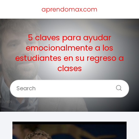
aprendomax.com
5 claves para ayudar
emocionalmente a los
estudiantes en su regreso a
clases